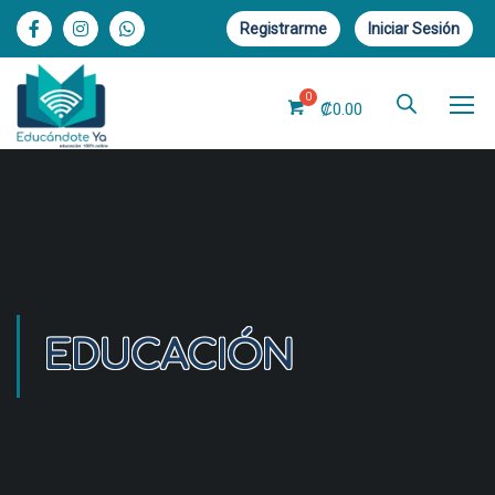
Registrarme
Iniciar Sesión
₡
0.00
EDUCACIÓN