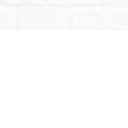
DESCRIPCIÓN
INFORMACIÓN ADICIONAL
frecemos la posibilidad de adentrarte en un mundo que aunque pocos 
icas es otra lengua que no muchos entienden, pero necesaria para pa
al.