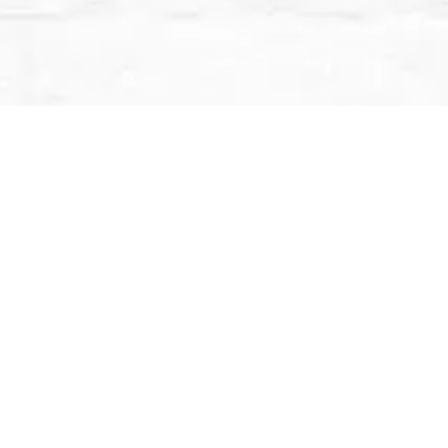
Ya sea que esta materia te guste o te asuste, te o
profundizar más en el. Definitivamente las matemát
muchas puertas a especialidades en el mundo labor