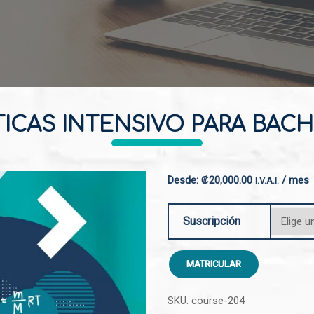
ICAS INTENSIVO PARA BACH
Desde:
₡
20,000.00
/ mes
I.V.A.I.
Suscripción
MATRICULAR
SKU:
course-204