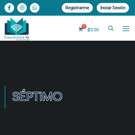
Registrarme
Iniciar Sesión
₡
0.00
SÉPTIMO