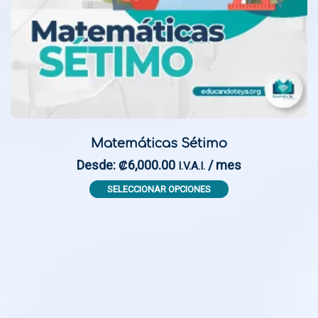
Matemáticas Sétimo
Desde:
6,000.00
/ mes
₡
I.V.A.I.
This
SELECCIONAR OPCIONES
product
has
multiple
variants.
The
options
may