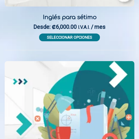
Inglés para sétimo
Desde:
6,000.00
/ mes
₡
I.V.A.I.
This
SELECCIONAR OPCIONES
product
has
multiple
variants.
The
options
may
be
chosen
on
the
product
page