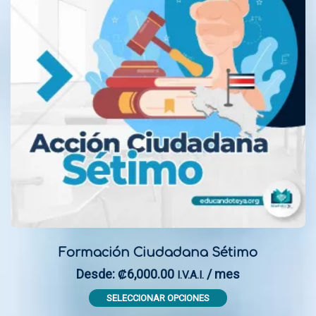
may
be
chosen
on
the
product
page
Formación Ciudadana Sétimo
Desde:
6,000.00
/ mes
₡
I.V.A.I.
This
SELECCIONAR OPCIONES
product