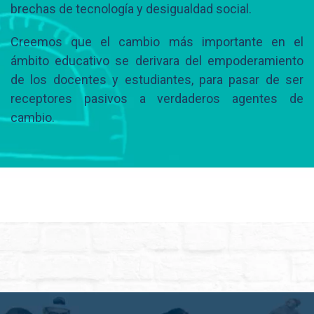
brechas de tecnología y desigualdad social.
Creemos que el cambio más importante en el
ámbito educativo se derivara del empoderamiento
de los docentes y estudiantes, para pasar de ser
receptores pasivos a verdaderos agentes de
cambio.