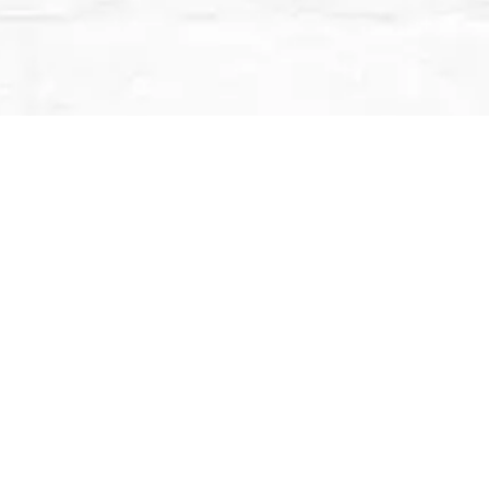
Ya sea que esta materia te guste o te asuste, te o
profundizar más en el. Definitivamente las matemát
muchas puertas a especialidades en el mundo labor