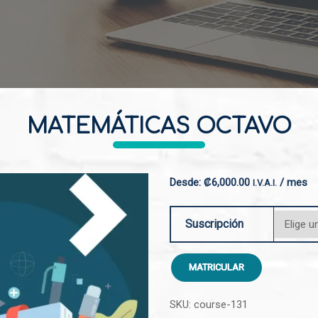
MATEMÁTICAS OCTAVO
Desde:
₡
6,000.00
/ mes
I.V.A.I.
Suscripción
MATRICULAR
SKU:
course-131