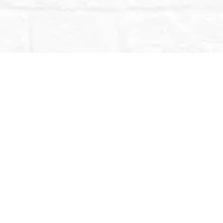
DESCRIPCIÓN
INFORMACIÓN ADICIONAL
frecemos la posibilidad de adentrarte en un mundo que aunque pocos 
icas es otra lengua que no muchos entienden, pero necesaria para pa
al.