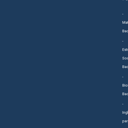
Ma
Bac
Est
Soc
Bac
Bio
Bac
Ing
par