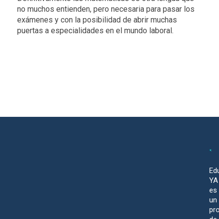
no muchos entienden, pero necesaria para pasar los
exámenes y con la posibilidad de abrir muchas
puertas a especialidades en el mundo laboral.
Ed
YA
es
un
pr