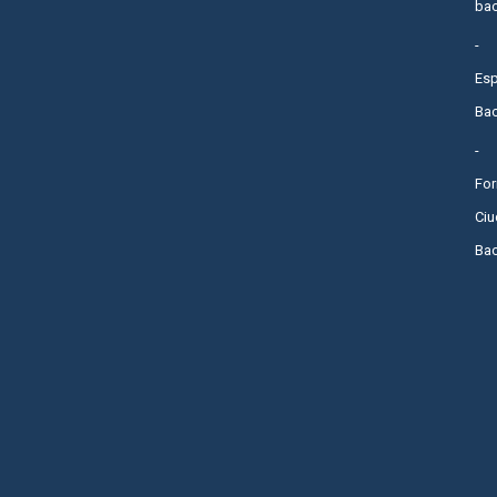
bac
Es
Bac
Fo
Ci
Bac