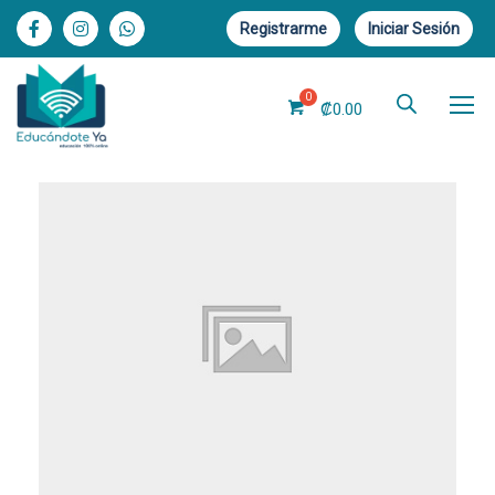
Registrarme
Iniciar Sesión
₡
0.00