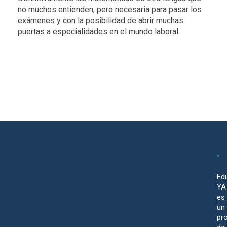
no muchos entienden, pero necesaria para pasar los
exámenes y con la posibilidad de abrir muchas
puertas a especialidades en el mundo laboral.
Ed
YA
es
un
pr