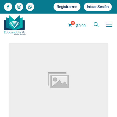
Registrarme
Iniciar Sesión
₡
0.00