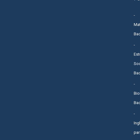
Ma
Bac
Est
Soc
Bac
Bio
Bac
Ing
par