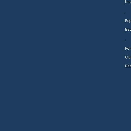
bac
Es
Bac
Fo
Ci
Bac