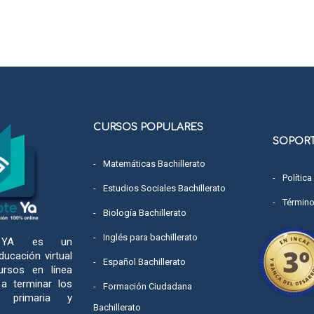
CURSOS POPULARES
SOPOR
Matemáticas Bachillerato
Política
Estudios Sociales Bachillerato
Término
Biología Bachillerato
Inglés para bachillerato
e YA es un
ucación virtual
Español Bachillerato
ursos en línea
 a terminar los
Formación Ciudadana
e primaria y
Bachillerato