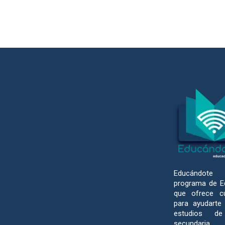
Educándot
programa de Ed
que ofrece c
para ayudarte
estudios d
secundaria.