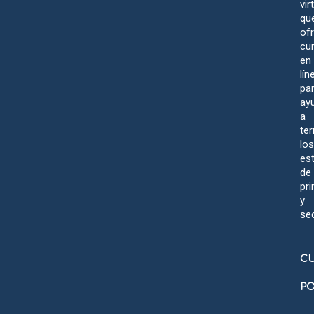
vir
qu
of
cu
en
lín
pa
ay
a
te
los
es
de
pri
y
se
C
PO